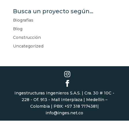
Busca un proyecto según…
Biografías
Blog
Construcción
Uncategorized
Ingestructuras Ingenieros S.A.S. | Cra. 30 # 10C -
228 - Of. 913 - Mall Interplaza | Medellín –
Colombia | PBX: +57 318 7174381|
info@inges.net.co