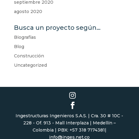
septiembre 2020
agosto 2020
Busca un proyecto según…
Biografías
Blog
Construcción
Uncategorized
Ingestructuras Ingenieros S.A.S. | Cra. 30 # 10C -
228 - Of. 913 - Mall Interplaza | Medellín –
Colombia | PBX: +57 318 7174381|
info@inges.net.co