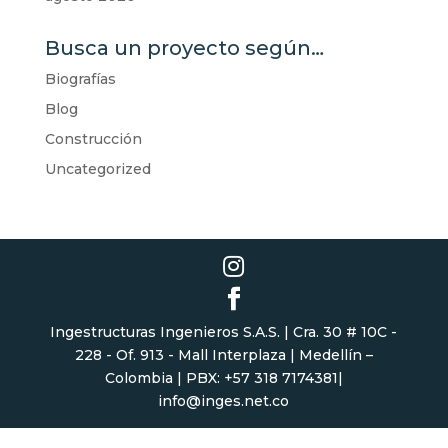
Busca un proyecto según…
Biografías
Blog
Construcción
Uncategorized
Ingestructuras Ingenieros S.A.S. | Cra. 30 # 10C -
228 - Of. 913 - Mall Interplaza | Medellín –
Colombia | PBX: +57 318 7174381|
info@inges.net.co